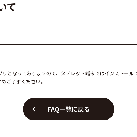
ついて
応のアプリとなっておりますので、タブレット端末ではインスト
じめご了承ください。
chevron_left
FAQ一覧に戻る