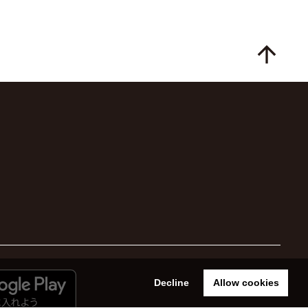
arrow_upward
Decline
Allow cookies