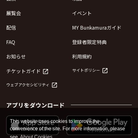
展覧会
イベント
配信
MY Bunkamuraガイド
FAQ
登録者限定特典
お知らせ
利用規約
launch
チケットガイド
サイトポリシー
launch
launch
ウェブアクセシビリティ
アプリをダウンロード
This website uses cookies to improve the
convenience of the site. For more information, please
see
About Cookies