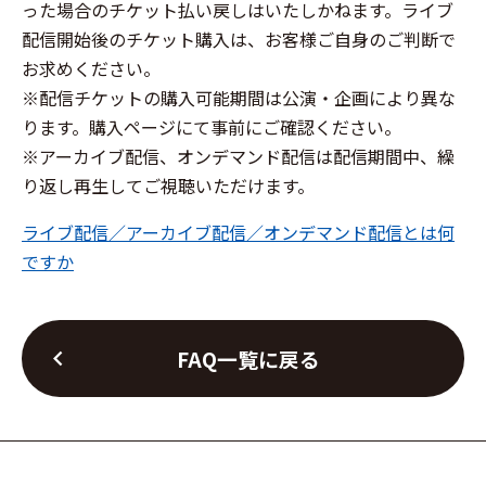
った場合のチケット払い戻しはいたしかねます。ライブ
配信開始後のチケット購入は、お客様ご自身のご判断で
お求めください。
※配信チケットの購入可能期間は公演・企画により異な
ります。購入ページにて事前にご確認ください。
※アーカイブ配信、オンデマンド配信は配信期間中、繰
り返し再生してご視聴いただけます。
ライブ配信／アーカイブ配信／オンデマンド配信とは何
ですか
chevron_left
FAQ一覧に戻る