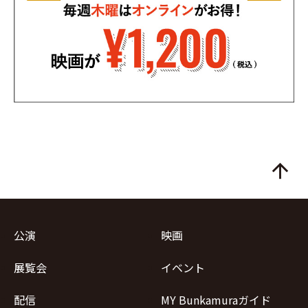
arrow_upward
公演
映画
展覧会
イベント
配信
MY Bunkamuraガイド