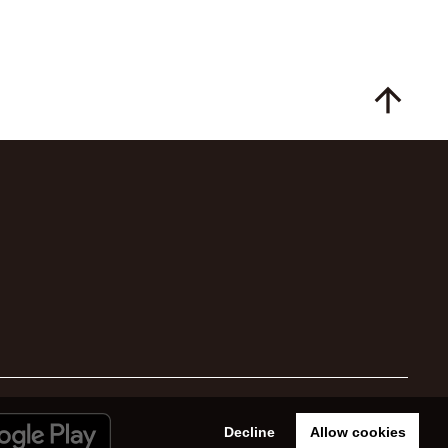
arrow_upward
Decline
Allow cookies