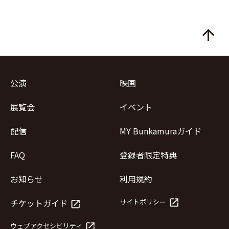
arrow_upward
公演
映画
展覧会
イベント
配信
MY Bunkamuraガイド
FAQ
登録者限定特典
お知らせ
利用規約
launch
チケットガイド
サイトポリシー
launch
launch
ウェブアクセシビリティ