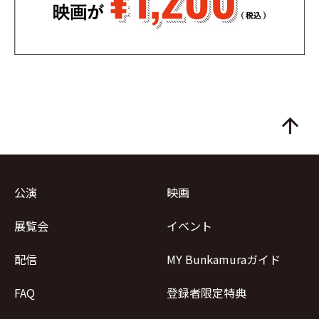
arrow_upward
公演
映画
展覧会
イベント
配信
MY Bunkamuraガイド
FAQ
登録者限定特典