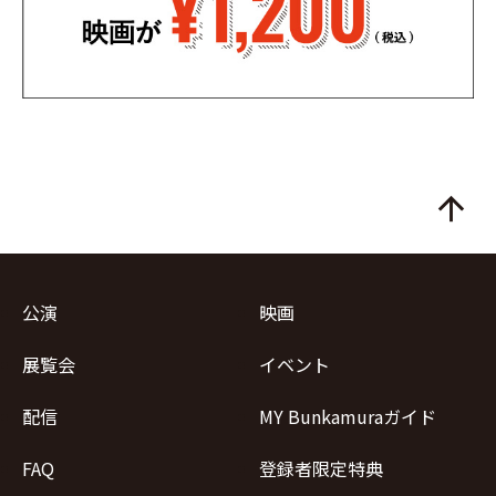
arrow_upward
公演
映画
展覧会
イベント
配信
MY Bunkamuraガイド
FAQ
登録者限定特典