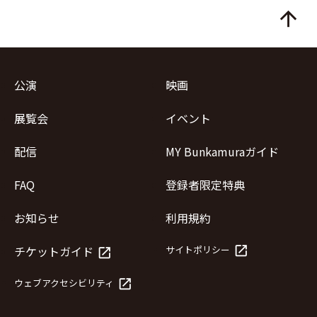
arrow_upward
公演
映画
展覧会
イベント
配信
MY Bunkamuraガイド
FAQ
登録者限定特典
お知らせ
利用規約
launch
チケットガイド
サイトポリシー
launch
launch
ウェブアクセシビリティ