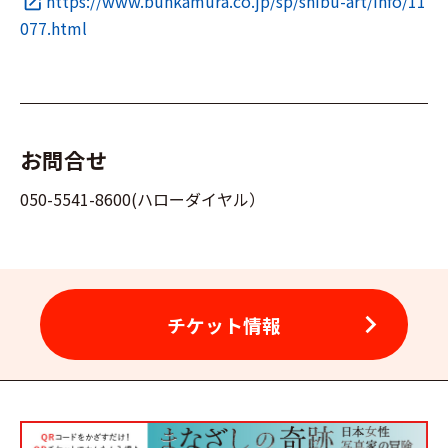
https://www.bunkamura.co.jp/sp/shibu-art/info/11
open_in_new
077.html
お問合せ
050-5541-8600(ハローダイヤル）
chevron_right
チケット情報