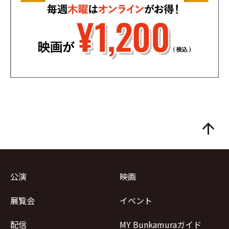
arrow_upward
公演
映画
展覧会
イベント
配信
MY Bunkamuraガイド