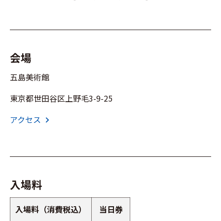
会場
五島美術館
東京都世田谷区上野毛3-9-25
アクセス
chevron_right
入場料
入場料（消費税込）
当日券