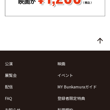
arrow_upward
公演
映画
展覧会
イベント
配信
MY Bunkamuraガイド
FAQ
登録者限定特典
お知らせ
利用規約